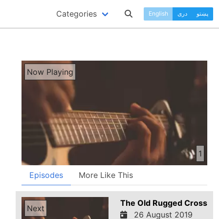
Categories
English
دری
پښتو
Now Playing
1
Episodes
More Like This
The Old Rugged Cross
Next
26 August 2019