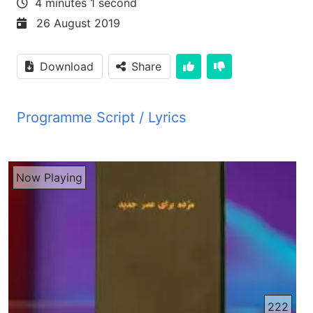
4 minutes 1 second
26 August 2019
Download
Share
Programme Script / Lyrics
یعکوب فصل پنجم و شما ای سروعتمندان برای بلایای
که بر سر شما می‌آید گریه و زاری کنید سروعت شما تبا
گشته و لباسهای زیبای تان را موریانه خورده هست تلا و
Now Playing
نقری شما زنگ زده و زنگ آنها دلیل برزد شماست و
مانند آتش بدن شما را خواهد سوزانید شما حتی تا این
روزهای آخر هم به اندختن سروعت مجغولید مزد
کارگرانی که مزاره شما را درو کردن و شما آن را
نپرداخته اید مقابل شما فریاد می‌کنند و ناله دروگران به
گوش خداوند لشکرهای آسمانی رسیده هست شما در
روی زمین به عیش نوش پرداخته اید و خود را مانند
222
گوساله چاق برای روز زبه آماده کرده اید شخص آدل و