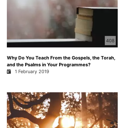
ما هم تکرار میکنم و میگم منصوخ شده پس ما امروز
امیدوار هستیم که شما جوابی سوال درست و دقیق پیدا
کنین چون این چیزی که شما گفتید مثلا مسئله مهم
هست مسئله کلام حدا هست اگر گفت ما می بود شاید
مهم نبود ولی اگر مسئله کلام حدا هست پس مسئله
بسیار مهم هست ببخشید سمرجان گفتانه گرفتم و
408
موضوع دیگه که باید ما شما متوجه از ای باشیم که
مردم ما برای کسی های که به حساب رهبر های دین
هستند یا کلان های دین هستند مردم ما زیاد احترام
Why Do You Teach From the Gospels, the Torah,
میکنند از این احترام که اونا دارند سوی استفاده میشه و
and the Psalms in Your Programmes?
هر چیزی که در فکر و خیرت شان آمد بدون ازی که
1 February 2019
سند یا سبوت در زمینه باشه فقط برای مردم میتند و
مردم چون اعتبار داره سرشان امرو میپذیرند و متابقه از
او عمل میکنند و متابقه از او زندگی میکنند و شاید جان
ما هم به معلمین ما به استاده مولوی سیبا احترام زیاد
داریم صد در صد احترام داریم برشان و به امی حاتر
خوب است که اونا همی برنامه را بشنواند تا اونا هم بتانند
جواب دقیق تر از خود کتاب مقدس چون کتاب مقدس
در دسترست نبوده تورات شریف زبور شریف انجیل