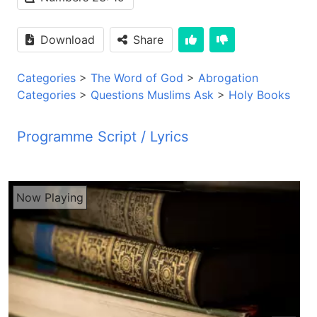
Download
Share
Categories
>
The Word of God
>
Abrogation
Categories
>
Questions Muslims Ask
>
Holy Books
Programme Script / Lyrics
Transcribed by AI
رادیو صدای زندگی شنانده ازیز سلام شما آواز ما را از
Now Playing
رادیو صدای زندگی می شنوید که هر صبح روی موجه
کوتای 49 متر بند پخش می گردد با شما شنانده ازیز و
ارجومند برنامه با شما سلام خوشحال اسیم که باز هم
یک بار دیگه از طریق برنامه حاضر در خدمت شما
شنانده گرامی قرار داریم دوستو ارجومند برنامه ما زنده
است شما می تانین که در جریان برنامه بر ما زنگ بزنین
نمبر تیلیفون ما است دوستو ارجومند زمان که بر ما زنگ