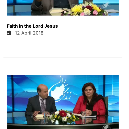
قدوس نور عالمی سایه مرتی پرجد در آسمانی ساچن
است عزیز ابدی کلامی که جسم انسان شد این تعلیم را
در آسمان خالد زمین و آسمان و انسان ها خدای ابراهیم
صاحب و یعقوب برمن آشکار نمی بود تلیب را در بیداری
Faith in the Lord Jesus
برمن آشکار نمی بود و خدافند فرمود تنها راهی که آنها
12 April 2018
نیمیخوان به من برسن از راه سلیب است راهی دیگری
نیست و از کتب مقدس را از خدافند درخواست کردم
برای من اومد از آفرینش تابط خوراد نوشته انبیاء و
انجیل مقدس یوهننا مطا مرغز روحا پلوس رسول رسول
و مطا مقاشفه یوهننا بر حد است و همه این کلمات
پذیرت است تشکر دوست ازیس پذیرت است شما کدام
نظر یا سوال داشته باشین تشکر از پیامتان واقعا ایسای
مسیح میگه میگه پادشای خدا را به جوهد و همه چیزهای
دیگر با شما داده میشه پادشای خدا یعنی وقت خدا در
قلب ما اسست تریق ایسای مسیح دوست های عزیز
آمید واقعا که ایسای مسیح یکانه راه و زندگی است
دوست عزیز شما آمید دیگر اگر نظر داشته باشین در
ورد برنامه هاییم یا سوال داشته باشین تشکر میکنیم از
پیامتان واقعا پیام بسیار خوبه است پیامی که در بیداری