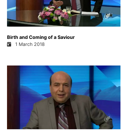
دوست ما در فیسبوک نوشته بودند که فیلن انا در ترکیه
استند زندانی استند و شما شاید خبر داشته باشین که
دولت ترکیه تصمیم گرفته که یک تعداد از مهاجیینه پس
دوباره به افغانستان را
و ای دوست ما در فیسبوک پیام فرستاده نشان کنه
Birth and Coming of a Saviour
سلام برادر عزیز ما ما را دولت ترکیه گرفته داخل کم
1 March 2018
هستیم دعا کنید ما از اینجا آزاد شویم واقعا دعای ما ای
از که خداوند شما را کمک کنه هر یک تانا او از خواهرا و
برادرهایی که در ترکیه هستن با تمام مشقت و مشکلاتی
که خود را از افغانستان به ایران رساندن او از ایران از
سرحدات بسیار بده کرلحظه مرگ انها را تهدید می کرده
به ترکیه رفتن و امروز هم پس به ایساب دمو شاید پس
به افغانستان انها را روان کنه دولت ترکیه خب دوستای
عزیز دعای ما ای از که خداوند شما را قدرت بده شما را
برکت بده و آزاد شوید از قید زندان در ترکیه دوستای
عزیز بیاین برای ایک سرود را با هم ببینم بشنویم دوباره
برمی گردیم بشنویم دوباره برمی گردیم یا زیب و خست
دل پیروت جوان و خودتون همزنان و دختران از دور و