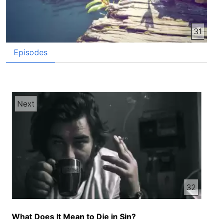
31
Episodes
Next
32
What Does It Mean to Die in Sin?