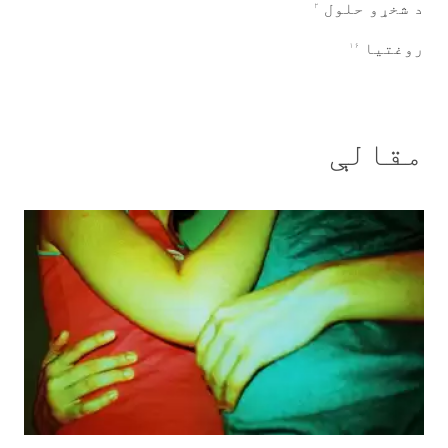
د شخړو حلول
۲
روغتیا
۱۶
مقالې