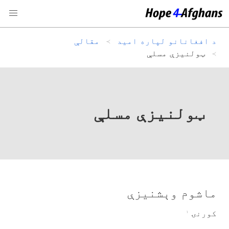
د افغانانو لپاره امید
مقالې
ټولنیزې مسلې
ټولنیزې مسلې
ماشوم وېشنيزې
کورنۍ
۱