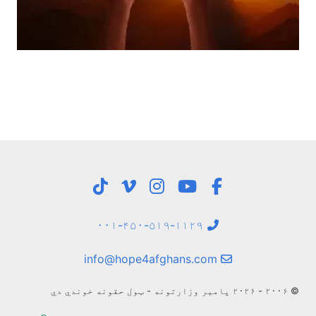
۰۰۱-۴۵۰-۵۱۹-۱۱۲۹
info@hope4afghans.com
© ۲۰۰۶ - ۲۰۲۶ پامیر وزارتونه - ټول حقونه خوندي دي