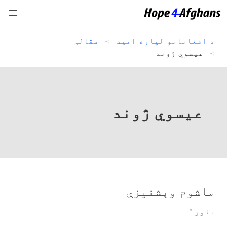
د افغانانو لپاره امید
مقالې
عیسوي ژوند
عیسوي ژوند
ماشوم وېشنيزې
باور
۵