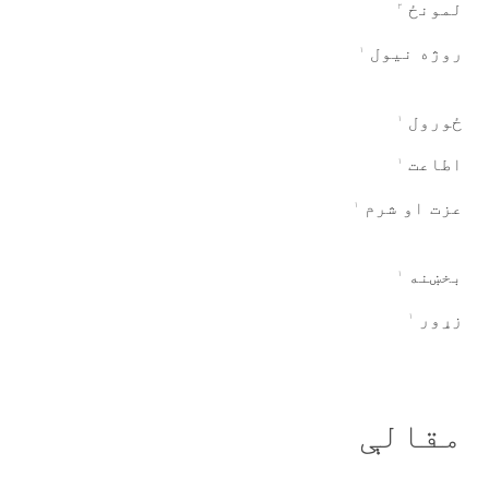
لمونځ
۲
روژه نیول
۱
ځورول
۱
اطاعت
۱
عزت او شرم
۱
بخښنه
۱
زړور
۱
مقالې