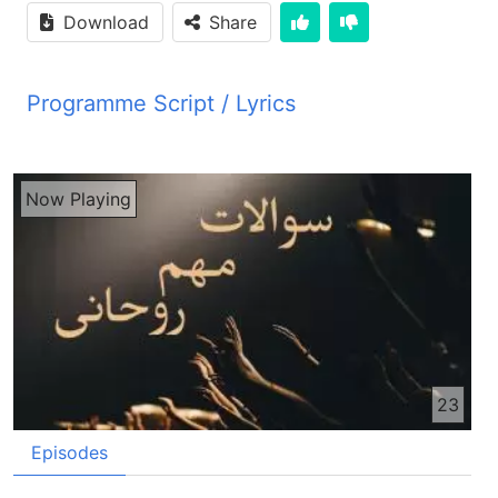
Download
Share
Programme Script / Lyrics
Transcribed by AI
PYM JBZ PYM JBZ PYM JBZ PYM JBZ PYM JBZ
Now Playing
PYM JBZ PYM JBZ PYM JBZ شنوندگان ازیز اگر
شما در مورد برنامه‌های ما سوالات نظرات و پیشلهادات
داشته باشید می‌توانید به این نمبر تیلفون با ما درتماس
شوید 001-541-550-7131 شنوندگان ازیز ما می‌خواهیم
در صحبت امروز رو یه سوال گفت بزنیم که انسان بودن
یعنی چی؟ یا می‌تونیم این سوال رو این قسم هم ترک
کنیم وقتی که ما می‌گیم انسان این انسان بودن چی
معنی داره؟ مونگ پا تیره صحبتونو که پا دیر تکو تاکید
23
بکه چه پا خدای داز مکه چه مون پا کجبند کوو او طول
هگه شان چه پا انسانی سرگو لیدل کیگی او یا نلیدل
Episodes
کیگی دیر پزلپوره او خو خلق لید مونگ انسانان هم
دیخدای پا دیر مخلوقاتو که چه هگه دیر خو خلق لید