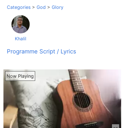
Categories
>
God
>
Glory
Khalil
Programme Script / Lyrics
Transcribed by AI
موسیقی راز و نیاز از نشارات رادیو صدای زندگی
Now Playing
سلامتی خداوند ایسای مسیح کسی که ما را نجات داد بر
تمامی شما در هر جایی که استین باشه چه خدای
عظیمی داریم که او ما را ایقدر زیاد دوست داره ایقدر
زیاد دوست داره که بخاطر از ای دوستی خود او به
صورت انسان در میان ما آمد از ای که در دوستی بیشتر
و بهتر چه باشه که خداوند بری ما انسان ها عملن نشان
داده یکی از التهایی که ما کلام مقدس خدا را بخش می
کنیم و همچنین تشویق می کنیم که دیگر وطندارای عزیز