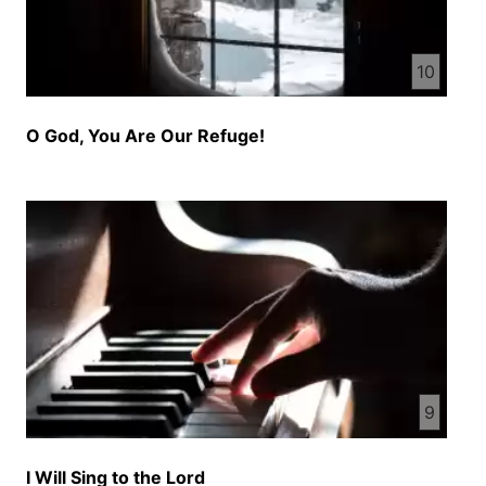
آرامی من داخل نخواهند شد آمین آمین چیز زبوری واقعا
چیز زبوری خدا را شکر میکنیم پس من دوت میکنم از
برادر عزیز من نوراغا جان که از تریخی تلیفون کتیما باز
10
هم همراه هستند و از کلام خودان روز بخش میکنند برادر
عزیز من نوراغا جان مانده نباشی وطندار جور بشه سی
جان خدا را شکر میکنیم برادر عزیز که باز هم این چانس
O God, You Are Our Refuge!
پیدا شد کلام خودان را بسه هم و مطمئنهای خود برسنیم
به کمک خداوند پیش میریم و واقعا این مذبور بسیار
عالی است که میخوایم روز به کمک خداوند البته و به
یاری روح خود سر از این گره بزنیم و بینیم که خداوند با
ما و شما چیز صحبت میکنه آمین آلی میخواییم است
شما بشتنیم برادر عزیزم شما بشتنیم برادر عزیزم خدا
را شکر میکنیم خب این مذبور مذبور 95م امترکه
دوستان ما همگی شنیدن قدرت و عزمت خدا را نشان
میده که خداوند خالق ماست و او خدای ماست و او قابل
حمد و ستائش است و از مردم دوت میشه که خالق خدا
9
بپرستن و خدمت کنند از اینی خاطر ما میبینیم در دو
قسمت از او از این مذبور نشان شده بیاید بیاید خداوند را
ستائش کنیم بازارت ششم میگه که بیاید عبادت و سجده
I Will Sing to the Lord