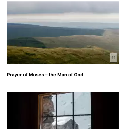
کلام تو قلب ها را لمس بکنه بنام مقدس خداوند و یکانه
منجیه بشر ایسای مسیح آمین سرود پرستش خداوند
مزمور 95 بیایید خداوند را ستایش کنید و برای سخرای
نجات خود آواز شادمانی سرده ایم به حضور او با حمد
بیاییم و با سرود های شادمانی او را ستایش کنیم زیرا
خداوند خدای بزرگ است و پادشاه عظیم بر تمامی
خدایان نشیب های زمین در دست ویه است نشیب های
زمین در دست ویه است و فراز کوهای بلند از او بهرها
11
به او تعلق دارد او آنها را به وجود آورد و دست های ویه
زمین خوشک را شکل داد بیایید عبادت و سجدن ماییم و
Prayer of Moses – the Man of God
به حضور آفریننده خود خداوند زانو زنیم زیرا که او خدای
ماست و ما قوم برگذیده و گله دست او می باشیم ای
کاش امروز آواز او را می شنیدیم دل خود را سخت ما
سازید مانند روزهای امتحان در بیابان مریبه و مسا در
آنجا پدران شما مرا امتحان کردن و با وجود که اعمال
مرا دیده بودن باز هم مرا آزمودن مدت چل سال از آن
قوم بیزار بودم و گفتم قوم گمراه دل هستند که طریق
های مرا نشناختند پس در غذب خود قسم خوردم که با