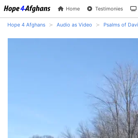
Home
Testimonies
Hope 4 Afghans
Audio as Video
Psalms of Dav