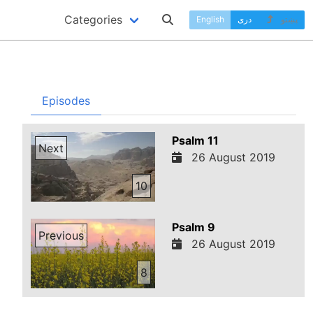
Categories
پښتو
دری
English
Episodes
Psalm 11
Next
26 August 2019
10
Psalm 9
Previous
26 August 2019
8