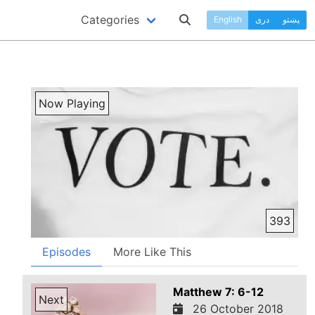
Categories
پښتو
دری
English
Now Playing
393
Episodes
More Like This
Matthew 7: 6-12
Next
26 October 2018