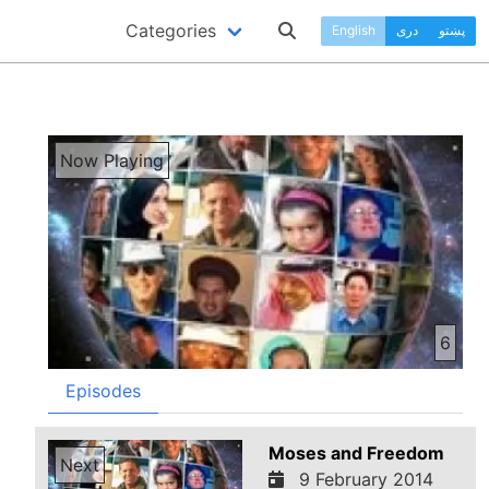
Categories
پښتو
دری
English
Now Playing
6
Episodes
Moses and Freedom
Next
9 February 2014