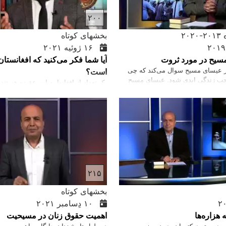
۲۰۰
۲۰
بخشهای کوتاه
۱۶ ژوئیه ۲۰۲۱
یح در مورد ثروت
آیا شما فکر می‌کنید که افغانستا
از عیسای مسیح سوال می‌کند که چی
است؟
احب زندگی ابدی شود. عیسای مسیح
یک تعداد از افغانها به این عقیده هستند
د ثروتمند ثروت و پول خود را بیشتر از
لعنت شده است چون مردم افغانستان بر
یسای مسیح به مرد ثروتمند می‌گوید
رنج و ظلم قرار دارند. عیسای مسیح برای
ا بفروش و مرا پیروی کن اما مرد
در صلیب جان خود را داد. عیسای مسیح م
 می‌رود. عیسای مسیح به شاگردان
را از سلطه گناه و لعنت نجات داده، بب
ورد که امکان ندارد کسی ثروت خود را
در متا فصل ۱۱ آیه ۲۸ می‌خو
ست داشته باشد و صاحب زندگی ابدی
و گرانباران نزد من بیایید و من به شما 
را جای اول در زندگی قرار بدهیم و از
…
ی کنیم …
۲۱۵
بخشهای کوتاه
۱۰ دِسامبر ۲۰۲۱
هزاره‌ها
اهمیت حقوق زنان در مسیحیت
صد بستر دوکتوران بدون مرز به
در طول تاریخ زنان جایگاه و اهمیت بسی