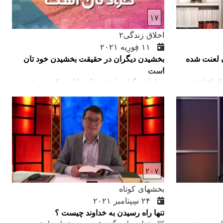
۱۷
اخلاق زندگی۲
۱۱ فِورِیه ۲۰۲۱
ن لعنت شده
بخشیدن دیگران در حقیقت بخشیدن خود تان
است
 که افغانستان
چرا باید دیگران را ببخشیم؟ زیرا کسی که نمی بخشد
ای دهه‌ها تحت
بزرگترین قربانی انتقام خودش می‌گردد. این فرد به دلیل
 لعنت و گناه ما
نارضایتی درونی ، نفرت و تلخی از درون شکنجه می‌شود.
ی‌خواهد تا ما
چه مصیبتی اگر تسلیم احساساتی شویم که باعث اتلاف
خشد و برکت دهد.
انرژی و آسیب رساندن به سلامت روحی و روانی ما
انیم: ای تمامی زحمتکشان
گردد!
آرامی خواهم داد.
۲۰۷
بخشهای کوتاه
۲۴ سِپتامبر ۲۰۲۱
تنها راه رسیدن به خداوند چیست ؟
ار مهمی در
کلام خدا به ما می‌گوید عیسی مسیح راه, راستی و