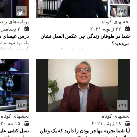
۲۳۸
۱۸۳
بخشهای کوتاه
برنامه‌های زنده ۲۰۱۳-۲۰
۲۲ ژانوِیه ۲۰۲۱
۲ دِسامبر ۲۰۱۹
شما در طوفان زندگی چی عکس العمل نشان
درس عیسای مس
یک مرد ثروتمند 
می‌دهید؟
گونه می‌تواند ص
ما پیروان عیسای مسیح در طوفانهای زندگی، عیسای
می‌داند که این مر
مسیح را صدا می‌زنیم و از او کمک می‌خواهیم. عیسای
خدا دوست دارد. ع
مسیح قدرت و صلاحیت دارد و می‌تواند ما را نجات دهد
برو همه چیز ات ر
پریشان می‌شود و
خود یک مثال می‌ا
بیشتر از خدا دو
شود. ما باید خدا 
عیسای مسیح پیرو
۱۵۷
۱۹۹
بخشهای کوتاه
بخشهای کوتاه
۱۸ ژوئن ۲۰۲۱
۱۵ مه ۲۰۲۰
آیا شما تجربه مهاجر بودن را دارید که یک وطن
نسل کشی علیه 
حمله به شفاخانه 