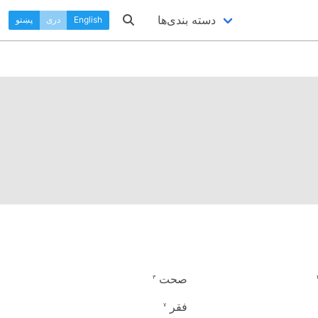
دسته بندی‌ها
English
دری
پښتو
صحت
۳
فقر
۷