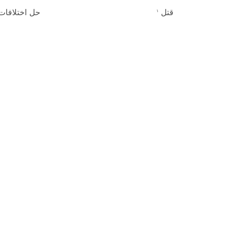
قتل
حل اختلافا
۱