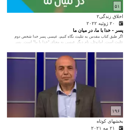
۵۱
اخلاق زندگی۲
۲۰ ژوئیه ۲۰۲۲
پسر - خدا با ما، در میان ما
اگر طبق کتاب مقدس به تثلیث نگاه کنیم، عیسی پسر خدا شخص دوم
تثلیث است. امانوئل، نام دیگر عیسی به معنای "خدا با ما" است. پسر
(عیسی مسیح) از ازل با پدر همزیستی داشته و چهره خدای نادیدنی، نجات
دهنده و محقق کننده شریعت است
۱۹۶
بخشهای کوتاه
۲۱ مه ۲۰۲۱