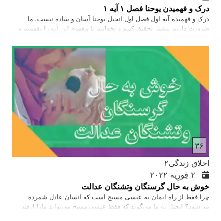
درک و فهمیدن یوحنا فصل ۱ آیه ۱
درک و فهمیده آیه اول فصل اول انجیل یوحنا آسان و ساده نیست. ما
ضرورت داریم بیشتر تحقیق کنیم و بخوانیم تا مفهوم این آیه را بفهمیم و
درک کنیم. این آیه با در آغاز شروع می‌شود. در آغاز ما را متوجه پیدایش
فصل اول آیه ۱ می‌سازد که در پیدایش نیز در آغاز آمده است. به این معنا
که کلام با خدا بود و در آغاز پیشتر از همه خلقت وجود داشت و همین کلمه
در جسم در وجود عیسای مسیح ظاهر شد و در بین ما زندگی کرد. عیسای
مسیح فیض و راستی خدا را به ما نشان داد. عیسای مسیح با آمدن از
آسمان به زمین خود را فروتن ساخت تا حدی که جان خود را در صلیب
برای گناهان ما داد.…
۳۶
اخلاق زندگی۲
۲ فِورِیه ۲۰۲۲
خوش به حال گرسنگان وتشنگان عدالت
چرا فقط از راه ایمان به عیسی مسیح است که انسان عادل شمرده
می‌شود؟ انجیل به ما می‌گوید که فقط عیسی مسیح می‌تواند مارا ازقید
گناه و مرگ آزاد سازد، آزادی که با پرداخت چیزهای فانی مثل طلا و نقره