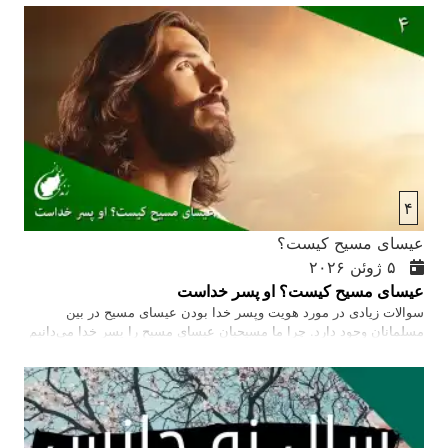
نبود؛۹بلکه با خون گرانبهایی او که مانند بره ای بی نقص و عیب، در راه ما
قربان شد. (اول پطرس ۱ :۱۸ – ۱۹)
۴
عیسای مسیح کیست؟
۵ ژوئن ۲۰۲۶
عیسای مسیح کیست؟ او پسر خداست
سوالات زیادی در مورد هویت وپسر خدا بودن عیسای مسیح در بین
مسلمانان وجود دارد. چرا ما مسیحیان عیسای مسیح را پسر خدا می‌دانیم
و پسر خدا بودن چی معنا می‌دهد؟ باید بگوییم که در کتاب مقدس در
انجیل، خدا خودش می‌گوید که اینست پسرعزیز من که از او خوشنودم
(متی ۳ آیه ۱۷). عیسای مسیح خودش در جواب کاهن اعظم که سوال کرد
آیا او پسر خدای متبارک است، عیسای مسیح جواب داد: هستم (مرقس ۱۴
آیه‌های ۶۱-۶۲). شاگردان شهادت دادند که او پسر خداست. پطرس گفت:
تو پسر خدای زنده هستی (متی ۱۶ آیه ۱۶). حتا افسر رومی شهادت داد که