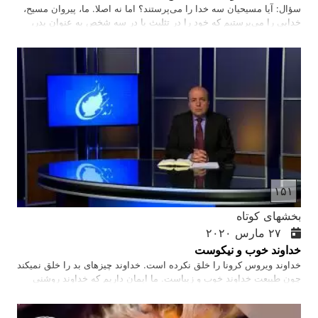
سؤال: آیا مسیحیان سه خدا را می‌پرستند؟ اما نه اصلا. ما، پیروان مسیح،
خدایی را می‌پرستیم که خود را در تثلیث یا در سه شخص به عنوان پدر،
پسر و روح القدس نشان می‌دهد. می‌دانیم که از دیدگاه اسلام، خداوند
هرگز برای نجات ما نازل نمی شود، بلکه فقط پیام می‌دهد که چگونه باید
قانون را رعایت کنیم و بسوزیم. اما طبق آموزه‌های کتاب مقدس و تجربه
ایمان ما، خدای ما خدای روابط است. او فقط پیام نمی فرستد، بلکه
می‌خواهد با ما رابطه نزدیک، عمیق و صمیمی داشته باشد. به خاطر همین
عشق بود که خدا - خالق آسمان و زمین (خدای پدر) به زمین آمد و در بدن
انسان که همان عیسی مسیح ملقب به پسر خدا است نازل شد. و بعد…
۱۵۱
بخشهای کوتاه
۲۷ مارس ۲۰۲۰
خداوند خوب و نیکوست
خداوند ویروس کرونا را خلق نکرده است. خداوند چیزهای بد را خلق نمیکند
چون طبیعت خداوند خوب و زیباست. ما ایمان داریم که خداوند روشنی
است و هیچ تاریکی در خداوند وجود ندارد به این معنا که خداوند چیزهای
شیطانی را خلق نمیکند. خداوند شفا دهنده است و همزمان ما باید