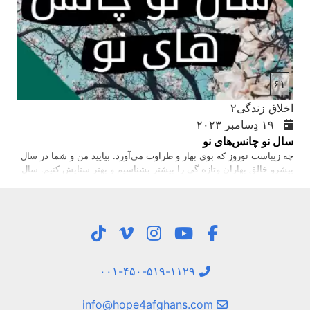
او پسر خدا بود (متی ۲۷ آیه ۵۴). همچنان اصطلاح پسر خدا در عهد عتیق
برای پادشاهان، …
۶۱
اخلاق زندگی۲
۱۹ دِسامبر ۲۰۲۳
سال نو چانس‌های نو
چه زیباست نوروز که بوی بهار و طراوت می‌آورد. بیایید من و شما در سال
پیشرو خالق بهاران وتازه گی را بیشتر بشناسیم و بهتر ستایش کنیم. سال
نو مبارک!
۰۰۱-۴۵۰-۵۱۹-۱۱۲۹
info@hope4afghans.com