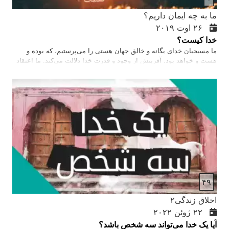
ما به چه ايمان داريم؟
۲۶ اوت ۲۰۱۹
خدا کیست؟
ما مسیحیان خدای یگانه و خالق جهان هستی را می‌پرستیم، که بوده و
هست و خواهد بود. آفرینش از وجود و قدرت خدا دلالت می‌کند. ما اعتقاد
داریم که خدا روح است. با وجود اینکه خدا چشم و گوش ندارد، ولی او
همه چیز را می‌بیند و همه چیز را می‌شنود. در زمان‌های قدیم، كسانى كه
به خداى يكتا باور نداشتند خدایان زیادی داشتند که با خود می‌جنگیدند. ولى
ما پیروان مسیح اعتقاد داریم که خدا مقدس و بدون گناه است. خدا انسان
را مافوق مخلوقات خویش آفرید. ما آدمک برقی یا رُبات نیستیم، ما
می‌توانیم خود تصمیم بگیریم. مسیحیان معتقدند که خدا خوب، کامل و
مقدس است. خداوند تغییر ناپذیر است. خدا نامهای شگفت انگیز زيادى
دارد چون…
۴۹
اخلاق زندگی۲
۲۲ ژوئن ۲۰۲۲
آیا یک خدا می‌تواند سه شخص باشد؟