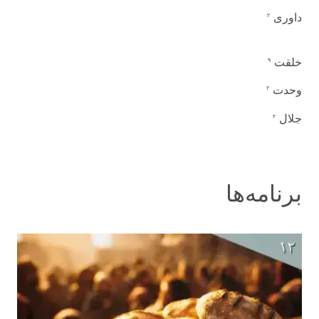
داوری
۲
خلقت
۹
وحدت
۲
جلال
۲
برنامه‌ها