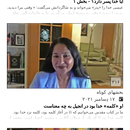
آیا خدا پسر دارد؟ - بخش ۱
عیسی خدا را «پدر» می‌خواند و به شاگردانش می‌گفت: « وقتی مرا دیدید،
پدرم را دیدید.» وقتی به مسیح ایمان می‌آوریم، ما به خانواده الهی تعلق
می‌گیریم که در آن خدا، پدر آسمانی، به وسیله روح خود در ما زندگی
می‌کند و ما،فرزندان یعنی پسران و دختران خدا می‌شویم. روح خدا با روح
ما با هم شهادت می دهند که ما فرزندان خدا هستیم.
۲۱۶
بخشهای کوتاه
۱۷ دِسامبر ۲۰۲۱
او «کلمه» خدا بود در انجیل به چه معناست
ما در کتاب مقدس می‌خوانیم که (( در آغاز کلمه بود، کلمه نزد خدا بود.
کلمه، خدا بود.)) که یکی از جملات آغازین و مشهور انجیل است. مقصد از
((کلمه)) در این آیات، مستقیما برای عیسی مسیح بکار برده شده است.
این جمله قدرت خدا را به تصویر می‌کشد, که او جسم پوشید و در بین ما